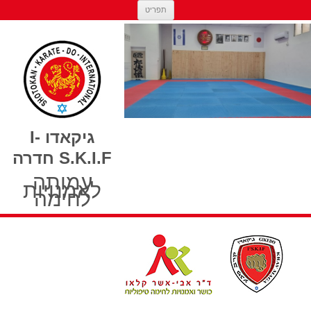
מעבר לתוכן
תפריט
גיקאדו I-
S.K.I.F חדרה
עמותה
לאמנויות
לחימה